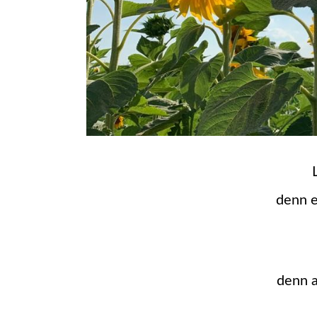
denn e
denn a